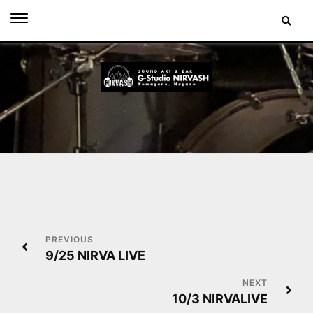
Skip
to
content
投
9/25 NIRVA LIVE
稿
ナ
10/3 NIRVALIVE