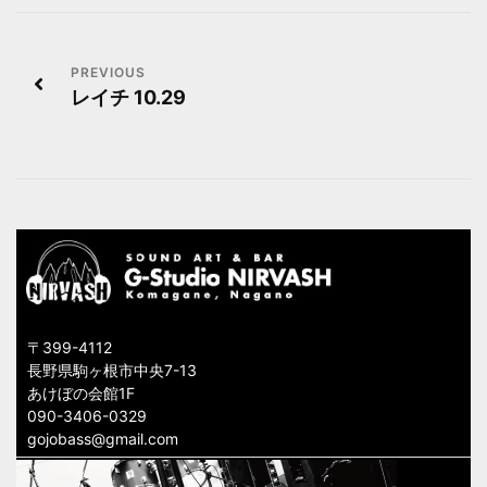
投
レイチ 10.29
稿
ナ
ビ
ゲ
ー
シ
〒399-4112
ョ
長野県駒ヶ根市中央7-13
あけぼの会館1F
ン
090-3406-0329
gojobass@gmail.com