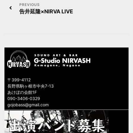
投
告井延隆×NIRVA LIVE
稿
ナ
ビ
ゲ
ー
シ
〒399-4112
ョ
長野県駒ヶ根市中央7-13
あけぼの会館1F
ン
090-3406-0329
gojobass@gmail.com