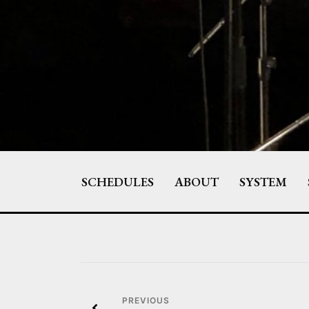
Skip
to
content
SCHEDULES
ABOUT
SYSTEM
投