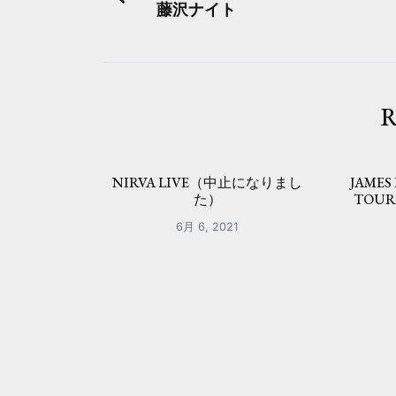
藤沢ナイト
稿
ナ
ビ
R
ゲ
ー
NIRVA LIVE（中止になりまし
JAMES
シ
た）
TOU
ョ
6月 6, 2021
ン