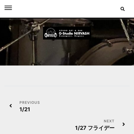
Skip
to
content
投
1/21
稿
ナ
1/27 フライデー