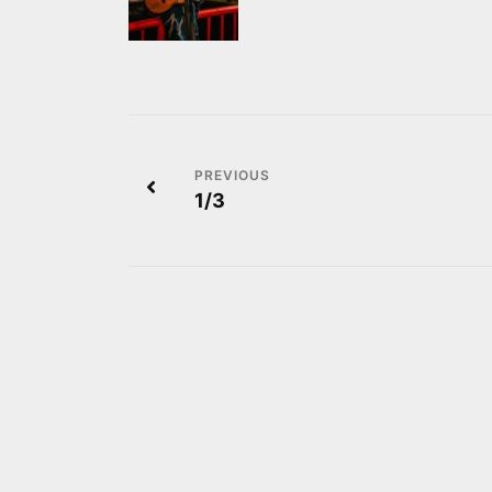
投
1/3
稿
ナ
ビ
ゲ
ー
シ
ョ