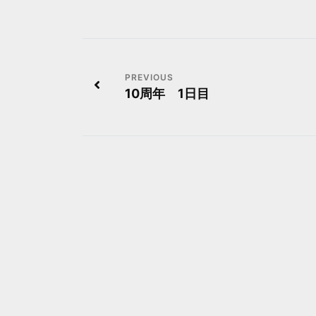
投
10周年 1日目
稿
ナ
ビ
ゲ
ー
シ
ョ
ン