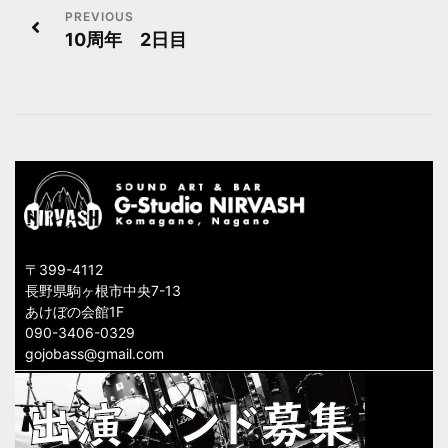
投
10周年 2日目
稿
ナ
ビ
ゲ
ー
シ
〒399-4112
ョ
長野県駒ヶ根市中央7-13
あけぼの会館1F
ン
090-3406-0329
gojobass@gmail.com