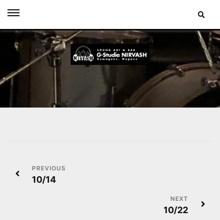
Skip
to
content
投
10/14
稿
ナ
10/22