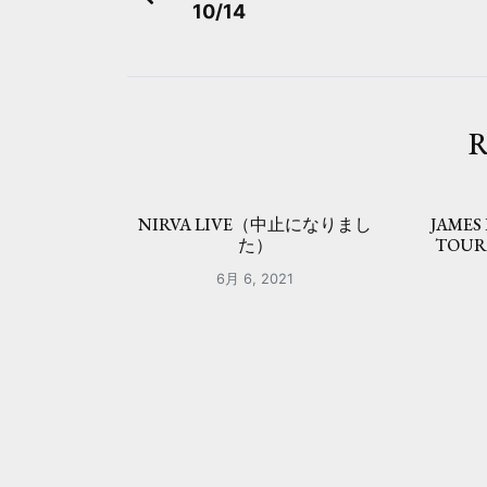
10/14
稿
ナ
ビ
R
ゲ
ー
NIRVA LIVE（中止になりまし
JAMES
シ
た）
TOU
ョ
6月 6, 2021
ン