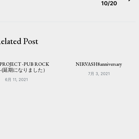
10/20
elated Post
 PROJECT -PUB ROCK
NIRVASH8anniversary
R-(延期になりました）
7月 3, 2021
6月 11, 2021