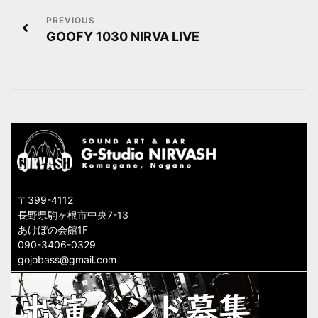
投
GOOFY 1030 NIRVA LIVE
稿
ナ
ビ
ゲ
ー
シ
〒399-4112
ョ
長野県駒ヶ根市中央7-13
あけぼの会館1F
ン
090-3406-0329
gojobass@gmail.com