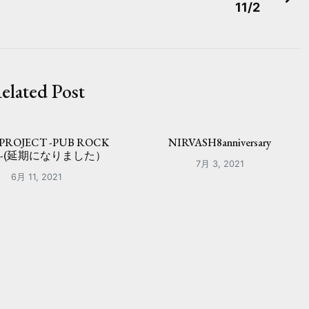
11/2
elated Post
 PROJECT -PUB ROCK
NIRVASH8anniversary
R-(延期になりました）
7月 3, 2021
6月 11, 2021