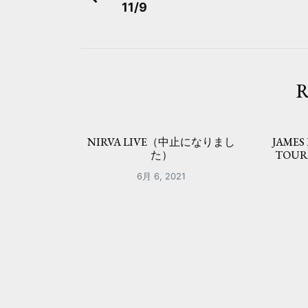
11/9
稿
ナ
ビ
R
ゲ
ー
NIRVA LIVE（中止になりまし
JAMES
シ
た）
TOU
ョ
6月 6, 2021
ン