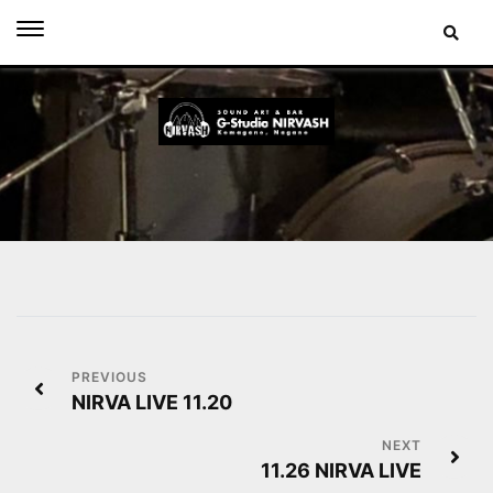
Skip
to
content
投
NIRVA LIVE 11.20
稿
ナ
11.26 NIRVA LIVE