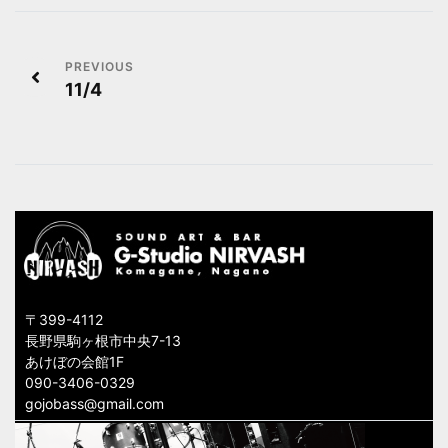
投
11/4
稿
ナ
ビ
ゲ
ー
シ
〒399-4112
ョ
長野県駒ヶ根市中央7-13
あけぼの会館1F
ン
090-3406-0329
gojobass@gmail.com