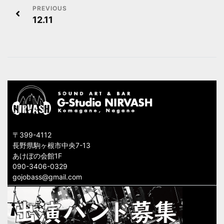
投
12.11
稿
ナ
ビ
ゲ
ー
シ
〒399-4112
ョ
長野県駒ヶ根市中央7-13
あけぼの会館1F
ン
090-3406-0329
gojobass@gmail.com