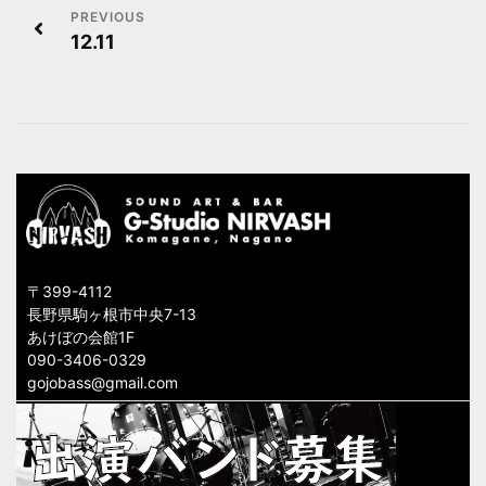
投
12.11
稿
ナ
ビ
ゲ
ー
シ
〒399-4112
ョ
長野県駒ヶ根市中央7-13
あけぼの会館1F
ン
090-3406-0329
gojobass@gmail.com