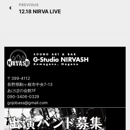
投
12.18 NIRVA LIVE
稿
ナ
ビ
ゲ
ー
シ
〒399-4112
ョ
長野県駒ヶ根市中央7-13
あけぼの会館1F
ン
090-3406-0329
gojobass@gmail.com