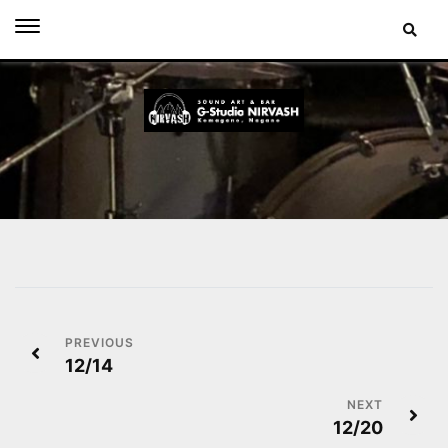
Skip
to
content
投
12/14
稿
ナ
12/20