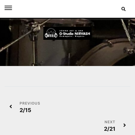
Skip
to
content
投
2/15
稿
ナ
2/21