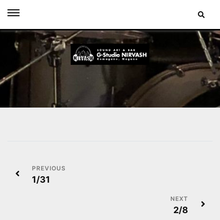
Skip
to
content
投
1/31
稿
ナ
2/8