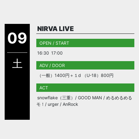
NIRVA LIVE
09
OPEN / START
16:30
17:00
土
ADV / DOOR
（一般）1400円＋１d （U-18）800円
ACT
snowflake（三重）/ GOOD MAN / めるめるめる
モ！/ urger / AnRock