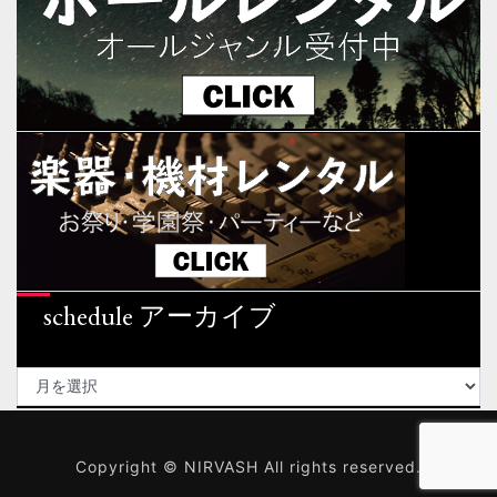
schedule アーカイブ
SCHEDULE
ア
ー
Copyright © NIRVASH All rights reserved.
カ
イ