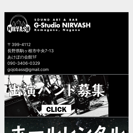
ー
シ
ョ
ン
〒399-4112
長野県駒ヶ根市中央7-13
あけぼの会館1F
090-3406-0329
gojobass@gmail.com