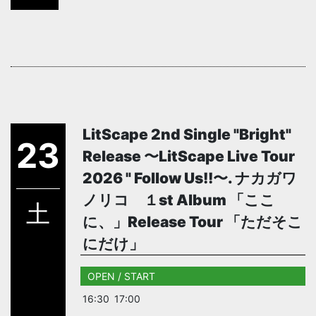
LitScape 2nd Single "Bright"
23
Release 〜LitScape Live Tour
2026 " Follow Us!!〜. ナカガワ
ノリコ １st Album 「ここ
土
に、」Release Tour 「ただそこ
にだけ」
OPEN / START
16:30
17:00