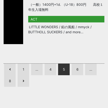
（一般）1400円+1d. （U-18）800円 高校１
年生入場無料
ACT
LITTLE WONDERS / 鉛の風船 / mmyck /
BUTTHOLL SUCKERS / and more...
投
1
…
4
5
6
…
稿
8
ナ
ビ
ゲ