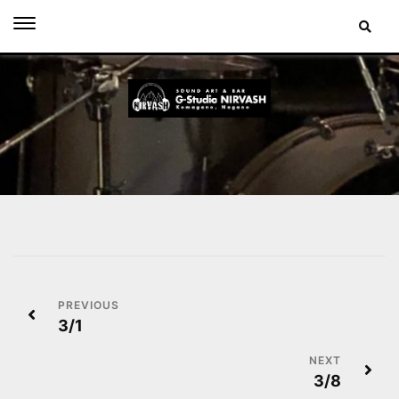
Skip
to
content
投
3/1
稿
ナ
3/8