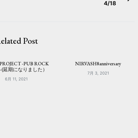
4/18
elated Post
 PROJECT -PUB ROCK
NIRVASH8anniversary
R-(延期になりました）
7月 3, 2021
6月 11, 2021