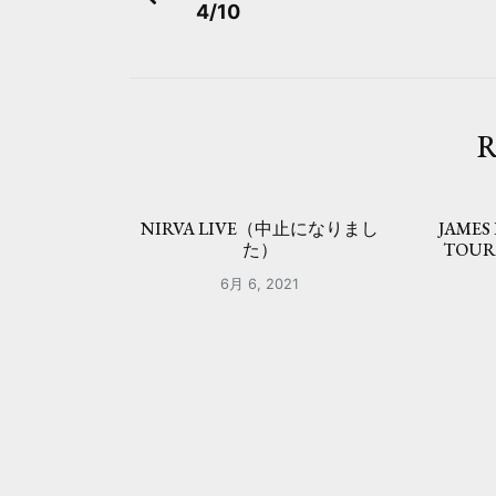
4/10
稿
ナ
ビ
R
ゲ
ー
NIRVA LIVE（中止になりまし
JAMES
シ
た）
TOU
ョ
6月 6, 2021
ン