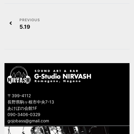
投
5.19
稿
ナ
ビ
ゲ
ー
シ
〒399-4112
ョ
長野県駒ヶ根市中央7-13
あけぼの会館1F
ン
090-3406-0329
gojobass@gmail.com