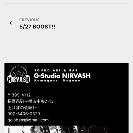
投
5/27 BOOST!!
稿
ナ
ビ
ゲ
ー
シ
〒399-4112
ョ
長野県駒ヶ根市中央7-13
あけぼの会館1F
ン
090-3406-0329
gojobass@gmail.com