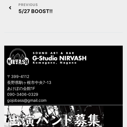
投
5/27 BOOST!!
稿
ナ
ビ
ゲ
ー
シ
〒399-4112
ョ
長野県駒ヶ根市中央7-13
あけぼの会館1F
ン
090-3406-0329
gojobass@gmail.com