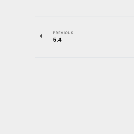
投
5.4
稿
ナ
ビ
ゲ
ー
シ
ョ
ン