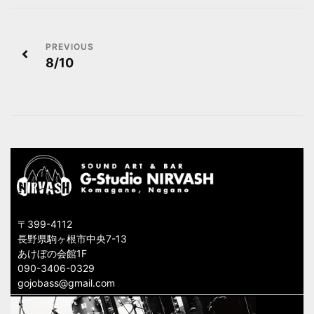
投
8/10
稿
ナ
ビ
ゲ
ー
シ
〒399-4112
ョ
長野県駒ヶ根市中央7-13
あけぼの会館1F
ン
090-3406-0329
gojobass@gmail.com