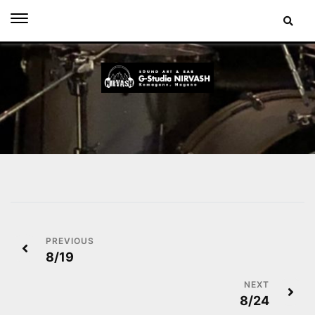
Skip
to
content
投
8/19
稿
ナ
8/24