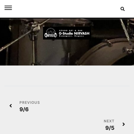
Skip
to
content
投
9/6
稿
ナ
9/5