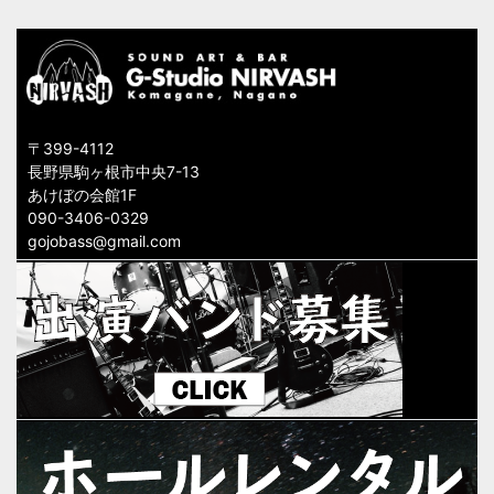
ゲ
ー
シ
ョ
〒399-4112
長野県駒ヶ根市中央7-13
ン
あけぼの会館1F
090-3406-0329
gojobass@gmail.com