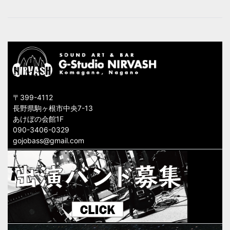
ビ
ゲ
ー
シ
ョ
〒399-4112
ン
長野県駒ヶ根市中央7-13
あけぼの会館1F
090-3406-0329
gojobass@gmail.com