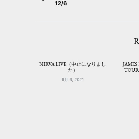
12/6
稿
ナ
ビ
R
ゲ
ー
NIRVA LIVE（中止になりまし
JAMES
シ
た）
TOU
ョ
6月 6, 2021
ン