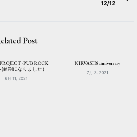
12/12
elated Post
 PROJECT -PUB ROCK
NIRVASH8anniversary
R-(延期になりました）
7月 3, 2021
6月 11, 2021