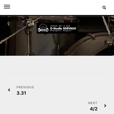
Skip
to
content
投
3.31
稿
ナ
4/2