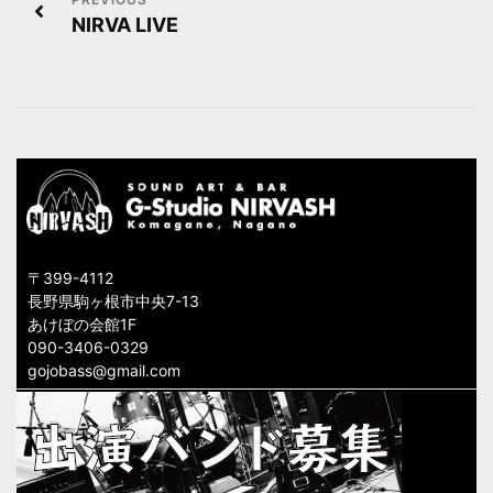
投
NIRVA LIVE
稿
ナ
ビ
ゲ
ー
シ
〒399-4112
ョ
長野県駒ヶ根市中央7-13
あけぼの会館1F
ン
090-3406-0329
gojobass@gmail.com