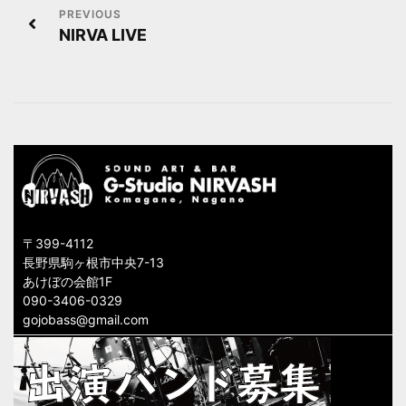
投
NIRVA LIVE
稿
ナ
ビ
ゲ
ー
シ
〒399-4112
ョ
長野県駒ヶ根市中央7-13
あけぼの会館1F
ン
090-3406-0329
gojobass@gmail.com