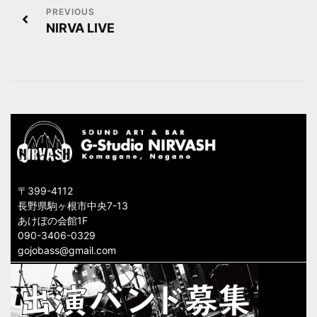
投
NIRVA LIVE
稿
ナ
ビ
ゲ
ー
シ
〒399-4112
ョ
長野県駒ヶ根市中央7-13
あけぼの会館1F
ン
090-3406-0329
gojobass@gmail.com