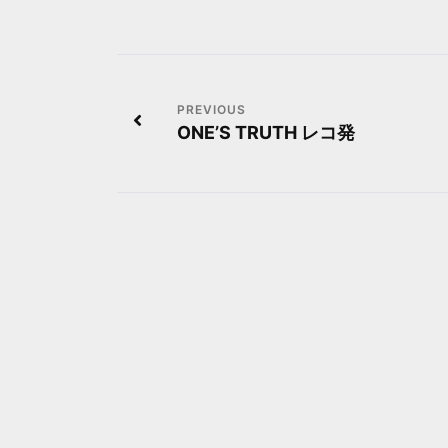
投
ONE’S TRUTH レコ発
稿
ナ
ビ
ゲ
ー
シ
ョ
ン