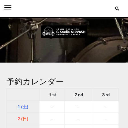
Skip
to
content
予約カレンダー
１st
２nd
３rd
1 (土)
－
－
－
2 (日)
－
－
－