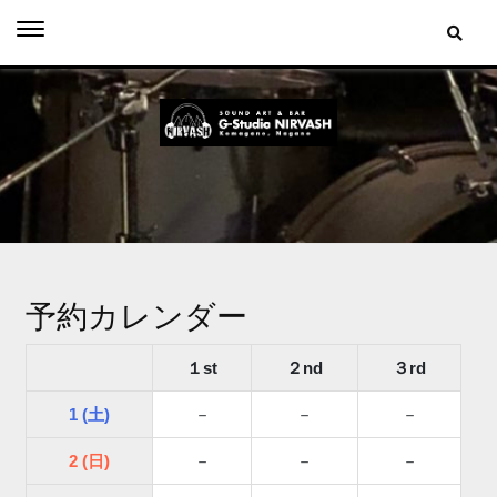
Skip
to
content
予約カレンダー
１st
２nd
３rd
1 (土)
－
－
－
2 (日)
－
－
－