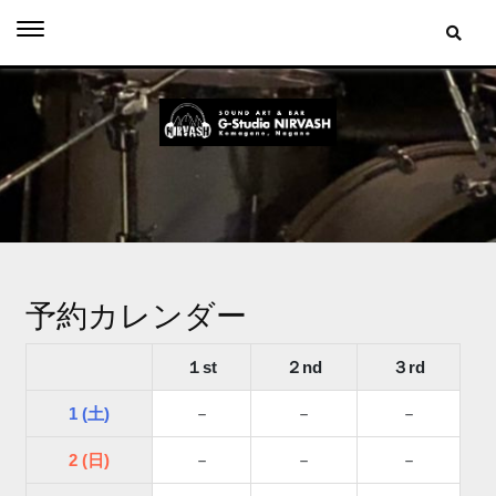
Skip
to
content
予約カレンダー
１st
２nd
３rd
1 (土)
－
－
－
2 (日)
－
－
－