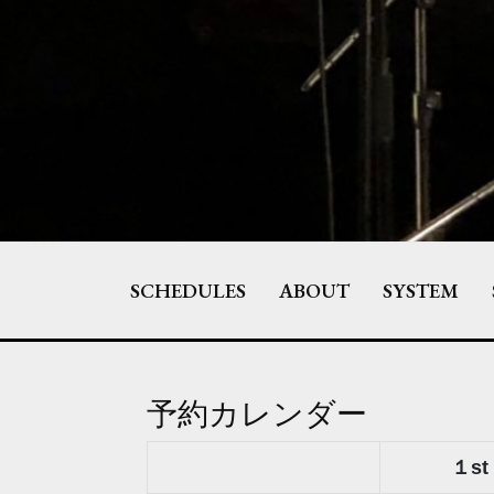
Skip
to
content
SCHEDULES
ABOUT
SYSTEM
予約カレンダー
１st