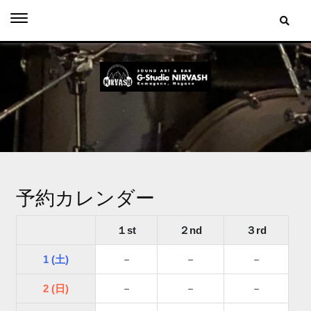
Skip
to
content
予約カレンダー
１st
２nd
３rd
1 (土)
－
－
－
2 (日)
－
－
－