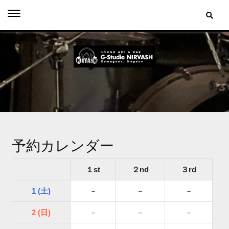
Skip
to
content
予約カレンダー
１st
２nd
３rd
1 (土)
－
－
－
2 (日)
－
－
－