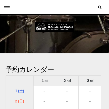
Skip
to
content
予約カレンダー
１st
２nd
３rd
1 (土)
－
－
－
2 (日)
－
－
－