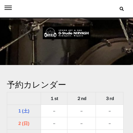
Skip
to
content
予約カレンダー
１st
２nd
３rd
1 (土)
－
－
－
2 (日)
－
－
－