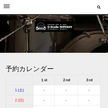
Skip
to
content
予約カレンダー
１st
２nd
３rd
1 (土)
－
－
－
2 (日)
－
－
－