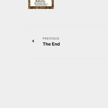
投
The End
稿
ナ
ビ
ゲ
ー
シ
ョ