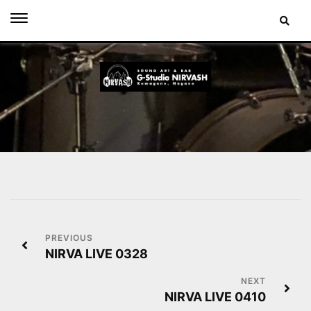
Skip
to
content
投
NIRVA LIVE 0328
稿
ナ
NIRVA LIVE 0410