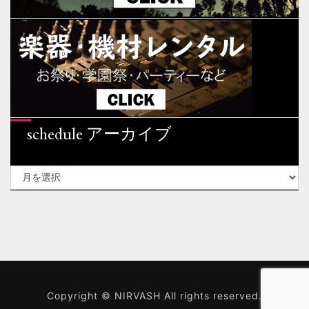
schedule アーカイブ
SCHEDULE
ア
ー
カ
イ
ブ
Copyright © NIRVASH All rights reserved.