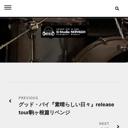
Skip
to
content
投
グッド・バイ『素晴らしい日々』release
稿
tour駒ヶ根篇リベンジ
ナ